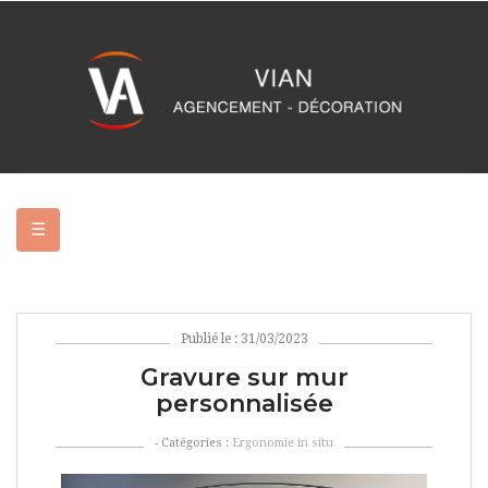
Basculer
☰
la
navigation
Publié le : 31/03/2023
Gravure sur mur
personnalisée
- Catégories :
Ergonomie in situ