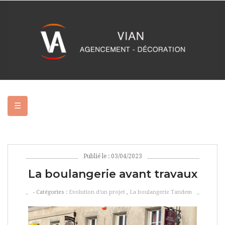
Basculer
☰
la
navigation
Publié le : 03/04/2023
La boulangerie avant travaux
- Catégories :
Evolution d'un projet
,
La boulangerie Tandem