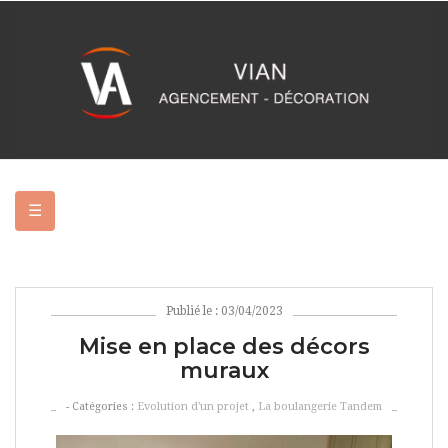
Basculer
☰
la
navigation
Publié le : 03/04/2023
Mise en place des décors
muraux
- Catégories :
Evolution d'un projet
,
La boulangerie Tandem