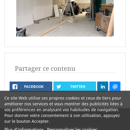
Partager ce contenu
FACEBOOK
TWITTER
Ce site Web utilise ses propres cookies et ceux de tiers pour
améliorer nos services et vous montrer des publicités liées à
vos préférences en analysant vos habitudes de navigation.
Pour donner votre consentement à son utilisation, appuyez
sur le bouton Accepter.
Mentions légales
•
Politique de confidentialité
Plus d'informations
Personnaliser les cookies