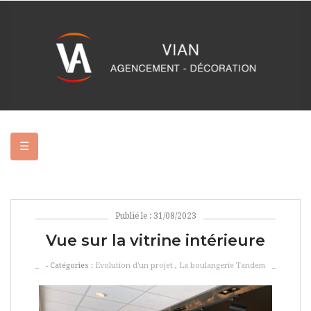
Basculer
☰
la
navigation
Publié le : 31/08/2023
Vue sur la vitrine intérieure
- Catégories :
Evolution d'un projet
,
La boulangerie Tandem