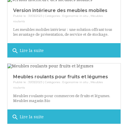
Version intérieure des meubles mobiles
Publié le : 31/03/2023 | Catégories :
Ergonomie in situ
,
Meubles
roulants
Les meubles mobiles intérieur : une solution offrant tous
les avantage de présentation, de service et de stockage.
search
Lire la suite
Meubles roulants pour fruits et légumes
Publié le : 31/03/2023 | Catégories :
Ergonomie in situ
,
Meubles
roulants
Meubles roulants pour commerces de fruits et légumes.
Meubles magasin Bio
search
Lire la suite