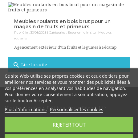
Meubles roulants en bois brut pour un
magasin de fruits et primeurs
Publié le : 30/03/2023 | Catégories :
Ergonomie in situ
,
Meubles
roulants
Agencement extérieur d'un fruits et légumes à Fécamp
search
Lire la suite
Ce site Web utilise ses propres cookies et ceux de tiers pour
améliorer nos services et vous montrer des publicités liées à
vos préférences en analysant vos habitudes de navigation.
Pour donner votre consentement à son utilisation, appuyez
sur le bouton Accepter.
Mentions légales
•
Politique de confidentialité
Plus d'informations
Personnaliser les cookies
REJETER TOUT