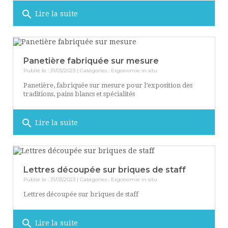
search
Lire la suite
Panetière fabriquée sur mesure
Publié le : 31/03/2023 | Catégories :
Ergonomie in situ
Panetière, fabriquée sur mesure pour l’exposition des
traditions, pains blancs et spécialités
search
Lire la suite
Lettres découpée sur briques de staff
Publié le : 31/03/2023 | Catégories :
Ergonomie in situ
Lettres découpée sur briques de staff
search
Lire la suite