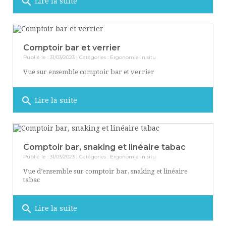
search
Lire la suite
Comptoir bar et verrier
Publié le : 31/03/2023 | Catégories :
Ergonomie in situ
Vue sur ensemble comptoir bar et verrier
search
Lire la suite
Comptoir bar, snaking et linéaire tabac
Publié le : 31/03/2023 | Catégories :
Ergonomie in situ
Vue d’ensemble sur comptoir bar, snaking et linéaire
tabac
search
Lire la suite