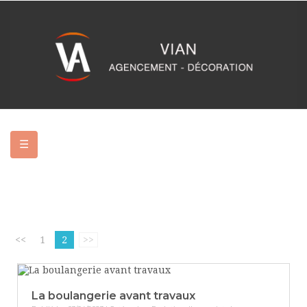
Basculer
☰
la
navigation
<<
1
2
>>
La boulangerie avant travaux