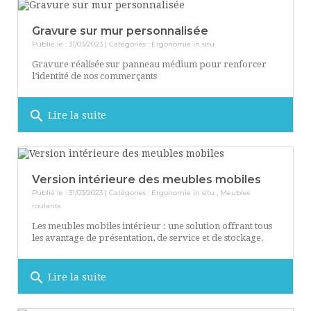
Gravure sur mur personnalisée
Publié le : 31/03/2023 | Catégories :
Ergonomie in situ
Gravure réalisée sur panneau médium pour renforcer
l’identité de nos commerçants
search
Lire la suite
Version intérieure des meubles mobiles
Publié le : 31/03/2023 | Catégories :
Ergonomie in situ
,
Meubles
roulants
Les meubles mobiles intérieur : une solution offrant tous
les avantage de présentation, de service et de stockage.
search
Lire la suite