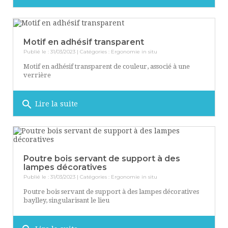
Motif en adhésif transparent
Publié le : 31/03/2023 | Catégories :
Ergonomie in situ
Motif en adhésif transparent de couleur, associé à une
verrière
search
Lire la suite
Poutre bois servant de support à des
lampes décoratives
Publié le : 31/03/2023 | Catégories :
Ergonomie in situ
Poutre bois servant de support à des lampes décoratives
baylley, singularisant le lieu