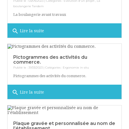
Publié le : 03/04/2023 | Catégories :
Evolution d'un projet
,
La
boulangerie Tandem
La boulangerie avant travaux
search
Lire la suite
Pictogrammes des activités du
commerce.
Publié le : 31/03/2023 | Catégories :
Ergonomie in situ
Pictogrammes des activités du commerce.
search
Lire la suite
Plaque gravée et personnalisée au nom de
l’établissement